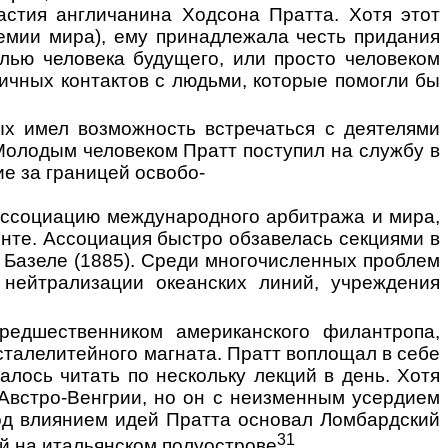
астия англичанина Ходсона Пратта. Хотя этот
емии мира), ему принадлежала честь придания
ью человека будущего, или просто челове­ком
личных контактов с людьми, которые помогли бы
ых имел возможность встречаться с деятелями
 Молодым человеком Пратт поступил на службу в
е за границей освобо-
 Ассоциацию международ­ного арбитража и мира,
нте. Ассоциация быстро обзавелась секциями в
в Базеле (1885). Среди многочис­ленных проблем
нейтрализа­ции океанских линий, учреждения
едшественником американ­ского филантропа,
сталелитейного магната. Пратт воплощал в себе
лось читать по нескольку лек­ций в день. Хотя
 Австро-Венгрии, но он с неизменным усердием
од влиянием идей Пратта основал Лом­бардский
31
ей
на
итальян­ском полуострове
.