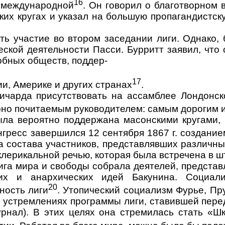
16
ь международной
. Он говорил о благотвор­ном
их кругах и ука­зал на большую пропагандистс
ь участие во втором заседании лиги. Однако, 
еской деятельности Пасси. Бурритт заявил, что
обных обществ, поддер-
17
и, Америке и других странах
.
ичарда при­сутствовать на ассамблее Лондонск
рно почитаемым руководителем: самым дорогим 
ыла
вероят­но поддержана масонскими кругами,
гресс завершился 12 сентября 1867 г. созда­ни
а состава участни­ков, представлявших различн
клерикальной речью, которая была встречена в ш
Лига мира и свободы собрала деятелей, предста
их и анархических идей Бакунина. Социали
20
ность лиги
. Утопический социализм Фурье, Пр
 устремлениях программы лиги, ставившей пере
рнал). В этих целях она стремилась стать «Шк