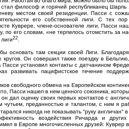
ии. Рабо­тая во благо мира, можно было бы поло
стал фило­соф и горячий республиканец Шарль 
еневу местом своей резиденции. Пасси с сожа
ятельности его собственной лиги. С тех по
сте Куврере, члене-основателе лиги, Пасси наш
у, по его словам, «не терпелось отомстить за
22
 лиги
.
бы основать там секции своей Лиги. Благодар
 кругов. Он совершил также поездку в Бельгию
а Пасси установил кон­такты с датчанином Фре
­ках развивать пацифистское течение подде
ников свободного обмена на Европейском контин
то, Пасси нашел в нем ценного союзни­ка, котор
 он дал оцен­ку своих первых контактов с англ
 чутьем, преданностью и талантом, с ним я раб
 старался никог­да не показывать "руку англичан"
ективность воз­действия Ричарда и других 
мел в Европе многочисленных друзей: Куврер в