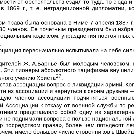
ости от обстоятельств ездил то туда, то сюда и
 в 1869 г., т. е. нетрадиционной дипломатии, 
 права бы­ла основана в Ниме 7 апреля 1887 г.
 80 членов. Ее почетным президентом был из­бр
пециальным кодек­сом, упразднения постоянных
.
социация первоначально испытывала на себе сил
одителей Ж.-А.Барнье был молодым человеком, г
ов. Эти пионеры абсолютного пацифизма внушил
27
ивного учению Христа
.
тав ассо­циации вопрос о ликвидации армий. Ко
ти из ассоциации и вернуться к своим друзьям —
щую членов ас­социации подчиняться военны
й Ассоциации к отказу от военной службы по
ре
отивам представляло собой одну из характерн
 не подни­мали вопроса о пользе национальной 
 посредст­вом права», более чем пятьдесят лет
очем, имело большое число сторонников в Швейц