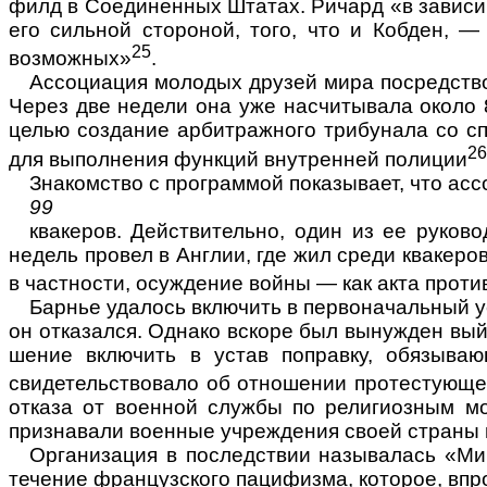
филд в Соединенных Штатах. Ричард «в зависим
его сильной стороной, того, что и Кобден, —
25
возможных»
.
Ассоциация молодых друзей мира посредством
Через две недели она уже насчи­тывала около
целью создание арбитражного трибунала со с
26
для выполнения функций внутренней по­лиции
Знакомство с программой показывает, что ас
99
квакеров. Действительно, один из ее руков
недель провел в Англии, где жил среди квакер
в частности, осуждение войны — как акта прот
Барнье удалось включить в первоначальный ус
он отказался. Однако вскоре был вынужден вый
шение включить в устав поправку, обязываю
свидетельствовало об отношении протесту­юще
отказа от военной службы по религиозным м
признавали военные учреждения своей страны и
Организация в последствии называлась «Мир
течение французского пацифизма, которое, впр