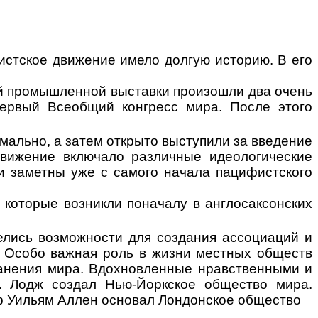
стское движение имело долгую историю. В его
й промышленной выстав­ки произошли два очень
первый Всеобщий конгресс мира. После этого
мально, а затем от­крыто выступили за введение
 движение включало различные идеологические
ли заметны уже с самого начала пацифистского
которые возникли по­началу в англосаксонских
мелись возможности для создания ассоциаций и
. Особо важная роль в жизни местных обще
ств
анения мира. Вдохновленные нравствен­ными и
Л. Лодж создал Нью-Йоркское общество мира.
ер Уильям Аллен основал Лондонское общество