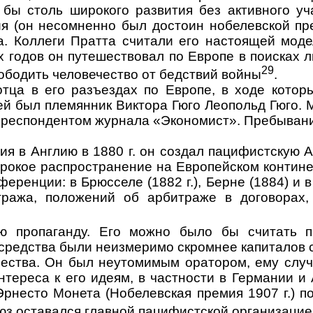
ы столь ши­рокого развития без активного уч
ия (он несомненно был достоин нобелевской пр
. Коллеги Пратта считали его настоящей модел
х годов он путешествовал по Европе в поисках 
29
ободить человечество от бедствий вой­ны
.
тца в его разъездах по Европе, в ходе котор
ей был племянник Виктора Гюго Леопольд Гюго.
рреспонден­том журнала «Экономист». Пребывани
ия в Англию в 1880 г. он создал пацифистскую
рокое распространение на Европейском конти­не
ренции: в Брюсселе (1882 г.), Берне (1884) и 
ража, положений об арбитраже в договорах, 
ю пропаганду. Его можно было бы считать пр
средства были неизмеримо скромнее капиталов 
ества. Он был неуто­мимым оратором, ему случа
нтереса к его идеям, в частности в Германии и
Эрнесто Монета (Нобелевская премия 1907 г.) п
оюз оставался главной пацифистской организаци