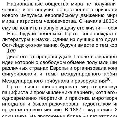
Национальные общества мира не получили б
человек и не получил общественного признан
нового импульса европейскому движению мира
мира, патриотом человечества. С начала 1830-
ему выполнить главную зада­чу его жизни — осв
Еще
будучи ребенком, Пратт сопровождал о
литературы и науки. Одним из лучших его друз
Ост-Индскую компанию, будучи вместе с тем ко
100
дило его от предрассудков. После возвращен
идеи которой о свободном обмене получали ши
различных странах Европы и организовала конфе
фигурировали и темы международного ар­бит
30
Международного трибу­нала и разоружения
.
Пратт лично финансировал миротворческу
пацифиста и промышленника Карнеги, хотя его 
одновре­менно теоретика и практика миротворч
иногда он и
бывал
разочарован недостат­ком и
продолжал свою миссию. В 1887 г. журналист 
союз мира. На протяжении более 50 лет этот с