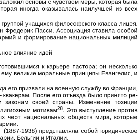
 заложил основы с чувством меры, которая была
которая иногда оказывалась наилучшей из всех
 группой учащихся фи­лософского класса лицея.
ан Фредерик Пасси. Ассоциация ставила особой
 армий и формирование наци­ональных милиций
ьное влияние идей
отовившимся к ка­рьере пастора; он несколько
и ему великие моральные принципы Евангелия, и
гда его призвали на военную службу во Франции,
 квакерам. После его отъезда было принято ре­
м законам своей страны. Из­менение позиции
28
лигиоз­ным
мотивам
. Это выступление против
ых черт национальных обществ мира, которые
армии.
 (1887-1938) представ­ляла собой юридическое
арии, Бельгии и Италии.