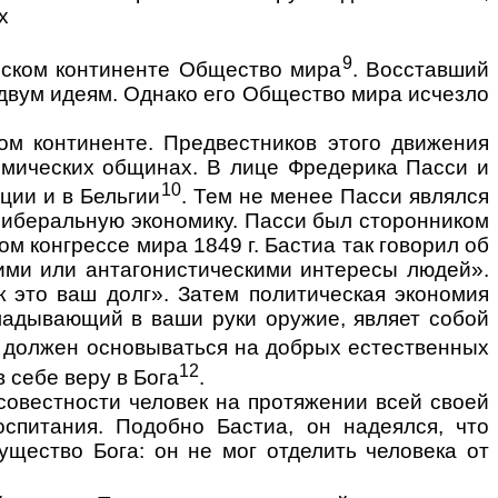
х
9
йском континенте Общест­во мира
. Восставший
м двум идеям. Однако его Общество мира исчезло
м континенте. Предвест­ников этого движения
о­мических общинах. В лице Фредерика
Пасси и
10
ции и в Бельгии
. Тем не
менее
Пасси являлся
ибе­ральную экономику. Пасси был сторонником
м конгрессе мира 1849 г. Бастиа так говорил об
ими или ан­тагонистическими интересы людей».
к это ваш долг». Затем политическая экономия
ладывающий в ваши руки оружие, являет собой
й должен основываться на добрых естественных
12
 себе веру в Бога
.
осовестности человек на протяжении всей своей
пита­ния. Подобно Бастиа, он надеялся, что
гущество Бога: он не мог отделить человека от