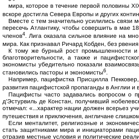
мира, которое в течение первой половины
XI
вскоре достигла Севера Европы и дру­гих конти
Вместе с тем значительно усилились связи м
пересечь Атлантику, чтобы совершить в мае 18
4
членов
. Лига оказала сильное влияние на мно
мира. Как признавал Ричард Кобден, без рвения
К тому же бурный рост промышленности и 
благотворительности, а также и паци­фистск
экономисты убеди­тельно показали взаимосвя
6
становились пасторы и экономисты
.
Например, пацифистка Присцилла Пекковер, 
развития пацифистской пропаганды в Англии и 
Пацифисты часто задавались вопросом о пр
д'Эстурвиль де Констан, получивший нобелевск
отмечал: «...характер нации должен всерьез учи
путешествия и приключения, англичане слишком
Если менталитет, религиозные и экономичес
стать защитниками мира и инициаторами пациф
отразив мест­ные условия и политические реал