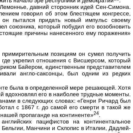
жить начало эре республики и демократии
.
Лемоннье, давний сто­ронник идей Сен-Симона.
­лением говорил об этом блестящем конгрессе,
р он пытался придать новый импульс своему
ел союзника, который по­будил его возобновить
 настоящие причины нанесенного ему поражения»
я примирительным позици­ям он сумел получить
, где укрепил отношения с Висшерсом, который
дериком Байером, единственным представителем
рживали
англо-саксонцы
, был одним из редких
енте была в опреде­ленной мере решающей. Хотя
ый вдохновлял его в наиболее трудные моменты.
ичанами в следующих словах: «Генри Ричард был
отал с 1867 г. до самой его смерти в такой же
24
 в нашей пропаганде на континенте»
.
английских пацифистов на кон­тинентальное
 Бельгии, Манчини и Склопис в Италии, Дадлей-