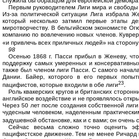
служила бы образцом для европейской демократ
Первым руководителем Лиги мира и свободы 
Из-за политической ситуации Ли­га избрала Ж
который несколько затмил первые этапы де
миротворчеству. В бельгийском экономисте Огю
компанию по вовлечению новых чле­нов. Куврер
«и привлечь всех приличных людей» на сторону
98
Осенью 1868 г. Пасси прибыл в Женеву, что
поддержку самых умеренных и кон­сервативных
также был членом лиги Пасси. С самого начал
Дании. Байер, которого в его первых попыт
23
пацифистов, которые вхо­дили в обе лиги
.
Роль квакерских кругов и британских сторон
английское воздействие и не
проявлялось
откры
Через 50 лет после создания собственной лиги
чудесным человеком, наделен­ным практическим
заду­шевной обстановке, как и с вами; он очень
Сейчас весьма сложно точно оценить эфф
пацифистское движение. Тем не
менее
Ричард и