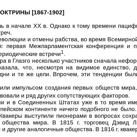
КТРИНЫ [1867-1902]
шь в начале
XX
в
. Однако
к
тому времени пацифи
реч.
революции и отмены рабства, во время Всемирно
я: первая Межпарламентская конференция и 
1
ериодические встречи
.
 в Глаз­го несколько участников сначала нефор
казала, что, несмотря на видимое един­ство,
дни и те же цели. Впрочем, эти тенденции бы
или импуль­сом создания первых обществ мира, 
вовали и ряд других сопутствующих факто­ров.
лии и в Соеди­ненных Штатах уже в то время и
опейском континенте ничего подобного не было
вакеры выступили пионера­ми в вопросах сохр
общест­ва мира. В 1815 г. торговец Дэвид 
и другие аналогичные общества. В 1816 г. квак