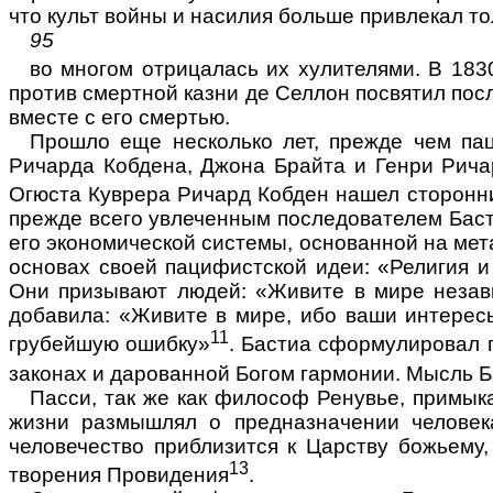
что культ войны и насилия больше при­влекал т
95
во многом отрицалась их хулителями. В 183
против смертной казни де Селлон по­святил пос
вместе с его смертью.
Прошло еще несколько лет, прежде чем пац
Ричарда Кобдена, Джона Брайта и Генри Рича
Огюста Куврера Ричард Кобден нашел сторонни
прежде всего увлеченным последователем Баст
его экономи­ческой системы, основанной на ме
основах своей пацифистской идеи: «Религия и
Они призывают людей: «Живите в мире независ
добавила: «Живите в мире, ибо ваши интерес
11
грубейшую ошибку»
. Бастиа сфор­мулировал
законах и да­рованной Богом гармонии. Мысль 
Пасси, так же как философ Ренувье, примыка
жизни размышлял о предназначении человека
человечество при­близится к Царству божьему,
13
творения Провидения
.