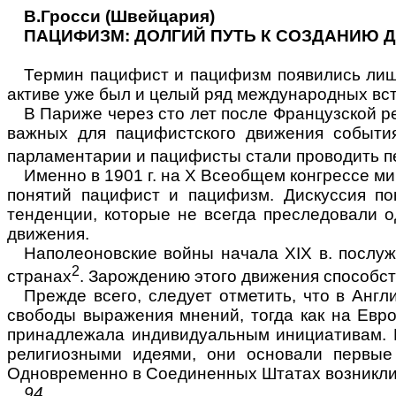
В.Гросси (Швейцария)
ПАЦИФИЗМ: ДОЛГИЙ ПУТЬ К СОЗДАНИЮ ДО
Термин пацифист и пацифизм появились ли
активе уже был и целый ряд междуна­родных вст
В Париже через сто лет после Французской 
важных для пацифистского движе­ния событи
парламентарии и пацифисты стали проводить п
Именно в 1901 г. на
X
Всеобщем конгрессе мира
понятий пацифист и паци­физм. Дискуссия по
тенденции, которые не всегда преследовали о
движения.
Наполеоновские войны начала
XIX
в. послуж
2
странах
. Зарождению этого дви­жения способст
Прежде всего, следует отметить, что в Анг
свободы выражения мнений, тогда как на Евр
пр
инадлежала индивидуальным инициативам. К
религиозными идеями, они основали первые 
Одновременно в Соединенных Штатах возникли 
94