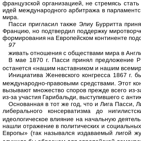
французской организацией, не стремясь стат
идей международного арбитража в парламентск
мира.
Пасси пригласил также Элиу Бурритта принят
Францию, но подтвердил поддерж­ку миротворч
формирова­ния на Европейском континенте под
97
живать отношения с обществами мира в Англи
В мае 1870 г. Пасси принял предложение Р
останется «нашим наставником и на­шим всеми
Инициатива Женевского конгресса 1867 г.
б
международно-правовыми средст­вами. Этот кон
вызыва­ют множество
споров
прежде всего из-з
из-за участия Гарибальди, выступившего с анти
Основанная в тот же год, что и Лига Пасси, 
либерального консерватизма до нигилистск
идеологическое влияние на начальную деятель
нашли отражение в политических и социальных
Европы» (так назывался издаваемый лигой жу