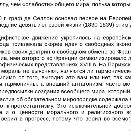
олпу, чем «слабости» общего мира, польза которы
0 г. граф де Селлон основал первое на Европе
ледние девять лет своей жизни (1830-1839) эти
ифистское движение укрепилось на европейско
рда привлекала скорее идея о свободных экон
ков своих доктрин о свободном обмене во Фран
иа, имя которого во Франции символизировало л
тафизических представле­ниях
XVIII
в
.
На
Парижско
 мораль не выясняют, являются ли гармоническ
имо от того, выгодно это вам или нет, так ка
ы гармоничны, а внешний антагонизм, часто вк
 предпосылки создания всеобщего мира, которы
Бастиа об обязательном миропорядке содержала в
л к протес­тантизму. Это исключительной добр
 и о ценности морального и религиозного вос
 верил в прогресс, потому что верил во всемо