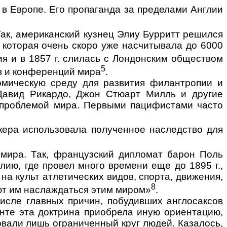
 в Европе.
Его пропаганда за пределами Англии
Так, американский кузнец Элиу Бурритт решился
, которая очень скоро уже насчитывала до 6000
я и в 1857 г. сли­лась с Лондонским обществом
5
тв и конференций мира
.
мическую среду для разви­тия филантропии и
Давид
Рикардо, Джон Стюарт Милль и другие
и проблемой мира. Первыми пацифистами часто
кера использовала полу­ченное наследство для
 мира. Так, французский дипломат барон Поль
лию, где провел много времени еще до 1895 г.,
 на культ атлетических видов, спорта, движения,
8
яют им наслаждаться этим миром»
.
исле главных причин, по­будивших англосаксов
н­те эта доктрина приобрела иную ориентацию,
вали лишь ограниченный круг людей. Казалось,