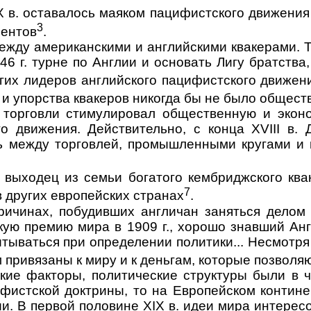
X
в. оставалось маяком пацифистского движения
3
нентов
.
ежду амери­канскими и английскими квакерами. 
46 г. турне по Англии и основать Лигу братства
гих ли­деров английского пацифистского движени
 и упорства квакеров никогда бы не бы­ло общес
торговли сти­мулировал общественную и эконо
ого движения. Действительно, с конца
XVIII
в
.
зь между торговлей, промышлен­ными кругами 
выходец из семьи богатого кембриджского ква
7
в других европейских странах
.
ичинах, по­будивших англичан заняться делом
ую премию мира в 1909 г., хорошо знавший Анг­
тываться при опреде­лении политики... Несмотря
 привязаны к миру и к деньгам, которые позвол
кие факторы, политические структуры были в ч
истской доктрины, то на Европейском контине
ии. В первой половине
XIX
в. идеи мира интересо