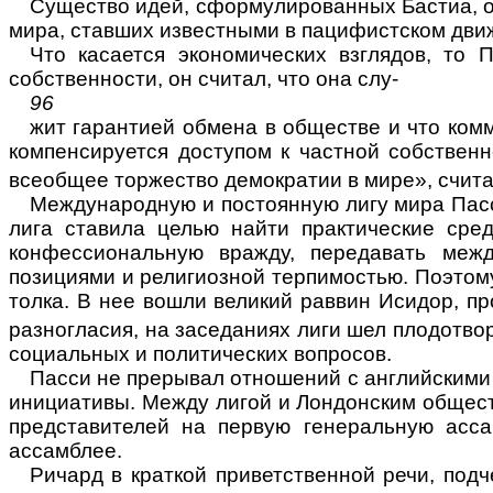
Существо идей, сформулированных Бастиа, от
мира, ставших известными в па­цифистском дв
Что касается экономических взглядов, то
собственности, он считал, что она слу-
96
жит гарантией обмена в обществе и что комм
компенсируется доступом к частной собствен
всеобщее торже­ство демократии в мире», счит
Международную и постоянную лигу мира Пасс
лига ставила целью найти прак­тические ср
конфессио­нальную вражду, передавать меж
позициями и религиозной терпимостью. Поэтому
толка. В нее вошли великий раввин Исидор, пр
раз­ногласия, на заседаниях лиги шел
плодотво
социальных и политических вопросов.
Пасси не прерывал отношений с английскими 
инициативы. Между лигой и Лондонским общест
представителей на первую генеральную асса
ассамблее.
Рича
рд в кр
аткой приветственной речи, подч