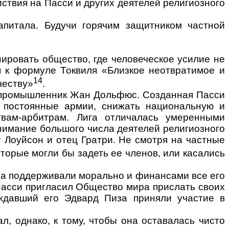
йствия на
Пасси и
дру­гих деятелей религиозного
капитала.
Будучи
горячим защитником частной
нировать общество, где человеческое усилие не
я к формуле Токвиля «Близкое неотвратимое и
14
честву»
.
ал промышленник Жан Дольфюс. Созданная Пасси
ь постоянные армии, снижать национальную и
вам-арбитрам. Лига отличалась умерен­ными
нимание большо­го числа деятелей религиозного
т Лоуйсон и отец Гратри. Не смотря на частные
оторые могли бы задеть ее членов, или касались
ла поддерживали мо­рально и финансами все его
Пасси пригласил Общество мира прислать своих
ождавший его Эдвард Пиза приняли участие в
ал, однако, к тому, чтобы она оставалась чисто