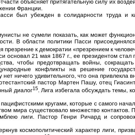
части объ­ясняет притягательную силу их возде
ижении Франции.
 Пасси был убежден в солидарности труда и 
унисты не су­мели показать, как может функцио
ности. В области политики Пасси присоединялс
ая презрение к демократии «презрением к челове
и основал 21 мая 1867 г., ее президентом ст
едства, чтобы предотвращать войны, сокращат
дународные конфликты на решение государст
 нет ничего удивительного, что она привлекла в
отестантский пастор Мартен Пашу, отец Гиасин
15
рный
диалог
. Лига избегала обсуждать темы, к
пацифист­скими кругами, которые с самого нача
вом мира существовало множество кон­тактов. 
мблею лиги. Па­стор Генри Ричард и сопров
еркнув кос­мополитический характер лиги, призв