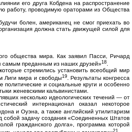
 влиянии его друга Кобдена на распространение
кую работу, проводимую ораторами из Общества
будучи болен, америка­нец не смог приехать во
 организация должна стать движущей силой для
ого общества мира. Как заявил Пасси, Ричард
18
и самым преданным из наших друзей»
.
 которые стремились установить всеобщий мир
19
ем Лиги мира и свободы
. Результаты конгресса
ые политические и социальные круги и особенно
ты­ки женевскими кальвинистами.
влявших несколько идео­логических течений — от
сти­ческий интернационал оказал некоторое
удон
а и Оуэ
на, а также английский ути­литаризм
д собой зада­чу создания «Соединенных Штатов
олой гражданского долга», программа которой
21