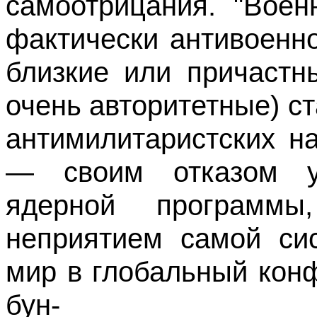
самоотрицания. "Воен
фактически антивоенно
близкие или причастн
очень авторитетные) 
антимилитаристских н
— своим отказом уч
ядерной программ
неприятием самой сис
мир в глобальный кон
бун-